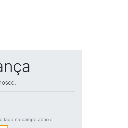
ança
nosco.
ao lado no campo abaixo