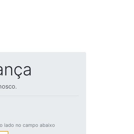
ança
nosco.
ao lado no campo abaixo