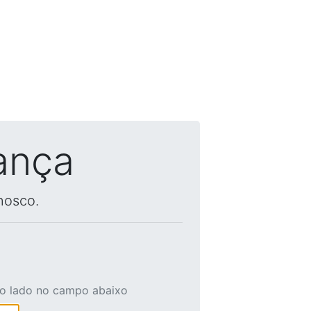
ança
nosco.
ao lado no campo abaixo