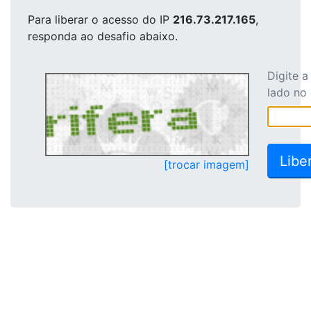
Para liberar o acesso
do IP
216.73.217.165
,
responda ao desafio abaixo.
Digite 
lado no
[trocar imagem]