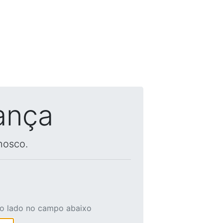
ança
nosco.
ao lado no campo abaixo