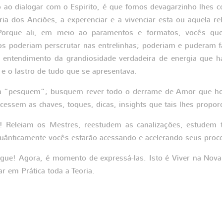
 ao dialogar com o Espirito, é que fomos devagarzinho lhes c
ria dos Anciões, a experenciar e a vivenciar esta ou aquela rel
 Porque ali, em meio ao paramentos e formatos, vocês qu
os poderiam perscrutar nas entrelinhas; poderiam e puderam f
entendimento da grandiosidade verdadeira de energia que ha
e e o lastro de tudo que se apresentava.
a “pesquem”; busquem rever todo o derrame de Amor que ho
essem as chaves, toques, dicas, insights que tais lhes propo
! Releiam os Mestres, reestudem as canalizações, estudem 
ânticamente vocês estarão acessando e acelerando seus proce
regue! Agora, é momento de expressá-las. Isto é Viver na Nova
ar em Prática toda a Teoria.