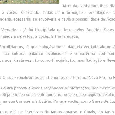
Há muito vínhamos lhes diz
 a vocês. Clareando, todas as informações, orientações, 
deria, acessaria, se envolveria e havia a possibilidade de Ação
 Verdade - já foi Precipitada na Terra pelos Amados Seres
anos a servi-los: a vocês, à Humanidade.
ém dizíamos, é que “pinçávamos” daquela Verdade algum â
 sua cultura, patamar evolucional e consciência poderiam
vamos, desta vez não como Precipitação, mas Radiação e Reve
to Os que canalizamos aos humanos e à Terra na Nova Era, na 
ou outra parecia a vocês reconhecer a informação. Realmente 
a. Seja em seu consciente humano, seja em seu registro celular
, na sua Consciência Estelar. Porque vocês, como Seres de L
a que já se libertaram de tantas amarras e rituais, do tant