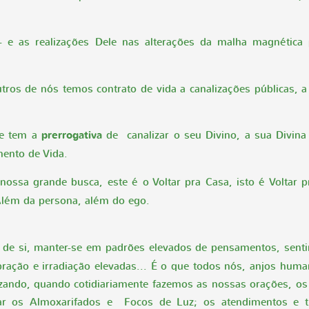
 e as realizações Dele nas alterações da malha magnética pl
os de nós temos contrato de vida a canalizações públicas, a
 e tem a
prerrogativa
de canalizar o seu Divino, a sua Divin
ento de Vida.
ssa grande busca, este é o Voltar pra Casa, isto é Voltar 
Além da persona, além do ego.
o de si, manter-se em padrões elevados de pensamentos, sent
ração e irradiação elevadas... É o que todos nós, anjos hu
zando, quando cotidiariamente fazemos as nossas orações, os
 os Almoxarifados e Focos de Luz; os atendimentos e trat