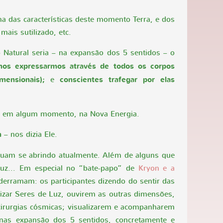
 das características deste momento Terra, e dos
ais sutilizado, etc.
o Natural seria – na expansão dos 5 sentidos – o
nos expressarmos através de todos os corpos
imensionais);
e
conscientes trafegar por elas
os, em algum momento, na Nova Energia.
n
– nos dizia Ele.
inuam se abrindo atualmente. Além de alguns que
Luz... Em especial no “bate-papo” de
Kryon e a
erramam: os participantes dizendo do sentir das
lizar Seres de Luz, ouvirem as outras dimensões,
 cirurgias cósmicas; visualizarem e acompanharem
nas expansão dos 5 sentidos, concretamente e