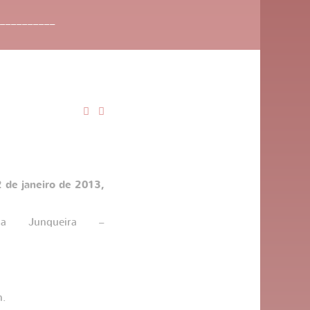
__________
 de janeiro de 2013,
nha Junqueira –
n.