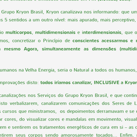
Grupo Kryon Brasil, Kryon canalizava nos informando: que uma
5 sentidos a um outro nível: mais apurado, mais perceptivo, m
pio
multicorpos
,
multidimensionais
e i
nterdimensionais
, que 
rmos, concretizar o Princípio de
conscientes acessarmos e 
num mesmo Agora, simultaneamente as dimensões (multid
s humanos na Velha Energia, seria o Natural a todos os human
mprovações disto:
todos iríamos canalizar, INCLUSIVE a Kryo
 canalizações nos Serviços do Grupo Kryon Brasil, e que cont
visto verbalizarem, canalizarem comunicações dos Seres de 
s cursos que ministramos, os depoimentos derramavam e se d
izar cores, do visualizar cores e mandalas em movimento, visua
zarem e sentirem os tratamentos energéticos de cura em si – as
ntirem seus corpos sendo amorosamente tocados... Enfim, 