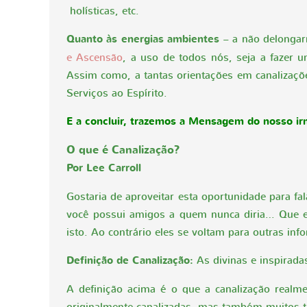
holísticas, etc.
Quanto às energias ambientes
– a não delonga
e Ascensão
, a uso de todos nós, seja a fazer u
Assim como, a tantas orientações em canalizaçõe
Serviços ao Espírito.
E a concluir, trazemos a Mensagem do nosso irm
O que é Canalização?
Por Lee Carroll
Gostaria de aproveitar esta oportunidade para f
você possui amigos a quem nunca diria… Que e
isto. Ao contrário eles se voltam para outras in
Definição de Canalização:
As divinas e inspirad
A definição acima é o que a canalização realmen
originalmente canalizadas, mas também muitos t