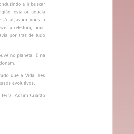
onduzindo a ir buscar
igião, esta ou aquela
e já alçavam voos a
azer a releitura, uma
via por traz de tudo
uve no planeta. E na
rcionam.
tudo que a Vida lhes
ssos evolutivos.
 Terra. Assim Criarão