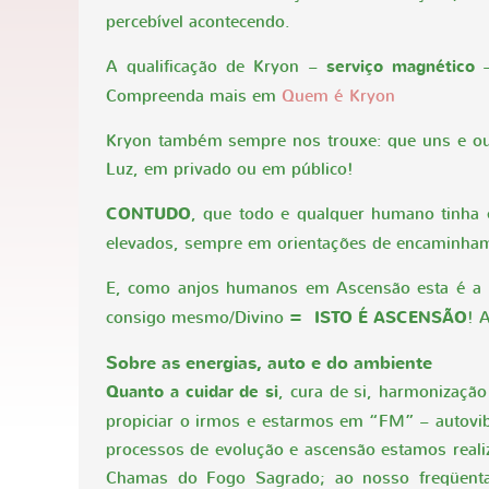
percebível acontecendo.
A qualificação de Kryon –
serviço magnético
–
Compreenda mais em
Quem é Kryon
Kryon também sempre nos trouxe: que uns e outr
Luz, em privado ou em público!
CONTUDO
, que todo e qualquer humano tinha
elevados, sempre em orientações de encaminham
E, como anjos humanos em Ascensão esta é a no
=
consigo mesmo/Divino
ISTO É ASCENSÃO
! 
Sobre as energias, auto e do ambiente
Quanto a cuidar de si
, cura de si, harmonizaçã
propiciar o irmos e estarmos em “FM” – autovib
processos de evolução e ascensão estamos reali
Chamas do Fogo Sagrado; ao nosso freqüentar