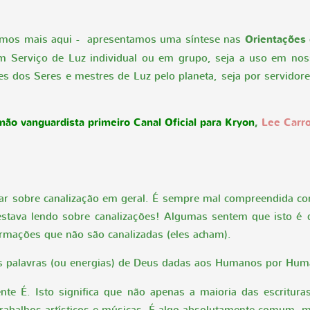
rmos mais aqui - apresentamos uma síntese nas
Orientações
m Serviço de Luz individual ou em grupo, seja a uso em nossa
s dos Seres e mestres de Luz pelo planeta, seja por servidores
ão vanguardista primeiro Canal Oficial para Kryon
,
Lee Carro
alar sobre canalização em geral. É sempre mal compreendida c
stava lendo sobre canalizações! Algumas sentem que isto é 
formações que não são canalizadas (eles acham).
as palavras (ou energias) de Deus dadas aos Humanos por Hum
te É. Isto significa que não apenas a maioria das escritura
rabalhos artísticos e músicas. É algo absolutamente comum,