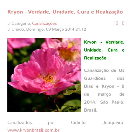
Kryon - Verdade, Unidade, Cura e Realização
Categoria:
Canalizações
Criado: Domingo, 09 Março 2014 21:12
Kryon - Verdade,
Unidade, Cura e
Realização
Canalização de Os
Guardiões dos
Dias e Kryon - 9
de março de
2014. São Paulo.
Brasil.
Canalizados por Cidinha Junqueira.
www.kryonbrasil.com.br