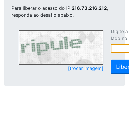
Para liberar o acesso
do IP
216.73.216.212
,
responda ao desafio abaixo.
Digite 
lado no
[trocar imagem]