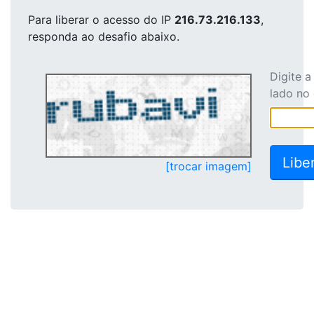
Para liberar o acesso
do IP
216.73.216.133
,
responda ao desafio abaixo.
Digite 
lado no
[trocar imagem]