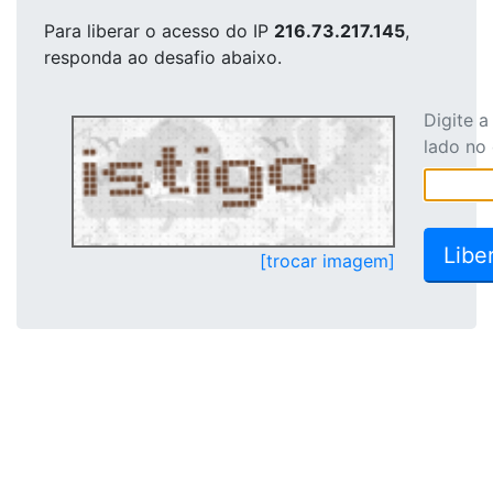
Para liberar o acesso
do IP
216.73.217.145
,
responda ao desafio abaixo.
Digite 
lado no
[trocar imagem]