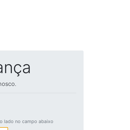
ança
nosco.
ao lado no campo abaixo