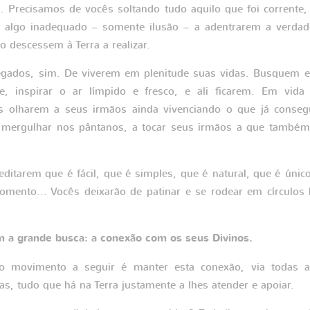
 Precisamos de vocês soltando tudo aquilo que foi corrente,
r algo inadequado – somente ilusão – a adentrarem a verdad
o descessem à Terra a realizar.
gados, sim. De viverem em plenitude suas vidas. Busquem e
ie, inspirar o ar límpido e fresco, e ali ficarem. Em vida
s olharem a seus irmãos ainda vivenciando o que já conseg
 mergulhar nos pântanos, a tocar seus irmãos a que também
itarem que é fácil, que é simples, que é natural, que é únic
mento... Vocês deixarão de patinar e se rodear em círculos
m a grande busca: a conexão com os seus Divinos.
o movimento a seguir é manter esta conexão, via todas as 
nas, tudo que há na Terra justamente a lhes atender e apoiar.