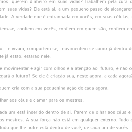
mos: querem dinheiro em suas vidas? Trabalhem pela cura d
m suas vidas? Ela está ai, a um pequeno passo de alcançar
rdade. A verdade que é entranhada em vocês, em suas células
ltem-se, confiem em vocês, confiem em quem são, confiem em
o – e vivam, comportem-se, movimentem-se como já dentro do
e já estão, estarão nele.
e movimentar e agir com olhos e a atenção ao futuro, e não 
gará o futuro? Se ele é criação sua, neste agora, a cada agora
quem cria com a sua pequenina ação de cada agora.
lhar aos céus e clamar para os mestres.
ada um está inserido dentro de si. Parem de olhar aos céus e
os mestres. A sua força não está em qualquer externo. Tudo 
 tudo que lhe nutre está dentro de você, de cada um de vocês.