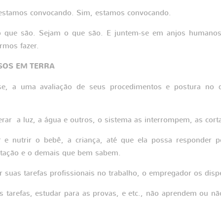
e estamos convocando. Sim, estamos convocando.
o que são. Sejam o que são. E juntem-se em anjos humanos,
rmos fazer.
SOS EM TERRA
e, a uma avaliação de seus procedimentos e postura no
ar a luz, a água e outros, o sistema as interrompem, as cor
 e nutrir o bebê, a criança, até que ela possa responder p
entação e o demais que bem sabem.
 suas tarefas profissionais no trabalho, o empregador os disp
s tarefas, estudar para as provas, e etc., não aprendem ou n