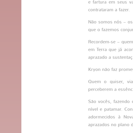
e fartura em seus v
contrataram a fazer.
Não somos nós – os 
que o fazemos conju
Recordem-se – quem
em Terra que já aco
aprazado a sustentaç
Kryon não faz prome
Quem o quiser, via
perceberem a essênc
São vocês, fazendo o
nível e patamar. Co
adormecidos à Nova
aprazados no plano d