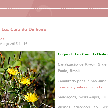
________________________________________________________
 Luz Cura do Dinheiro
ões
 Março 2015 12:16
Corpo de Luz Cura do Dinhe
Canalização de Kryon, 9 de
Paulo, Brasil
.
Canalizado por Cidinha Junqu
www.kryonbrasil.com.br
Saudações, meus Anjos, EU
Viemos agradecer ao Ser