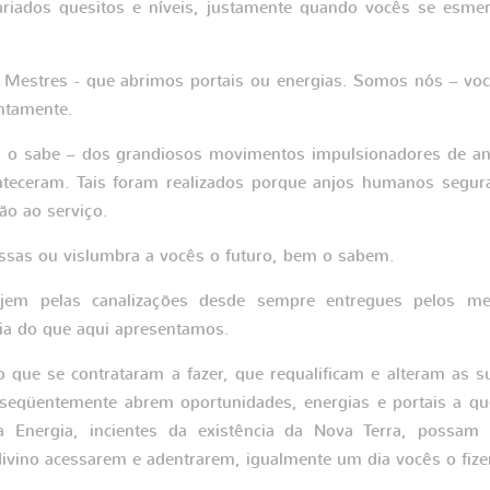
ariados quesitos e níveis, justamente quando vocês se esme
Mestres - que abrimos portais ou energias. Somos nós – você
ntamente.
 o sabe – dos grandiosos movimentos impulsionadores de an
nteceram. Tais foram realizados porque anjos humanos seg
ão ao serviço.
ssas ou vislumbra a vocês o futuro, bem o sabem.
jem pelas canalizações desde sempre entregues pelos me
ia do que aqui apresentamos.
 que se contrataram a fazer, que requalificam e alteram as 
nseqüentemente abrem oportunidades, energias e portais a qu
 Energia, incientes da existência da Nova Terra, poss
ivino acessarem e adentrarem, igualmente um dia vocês o fiz