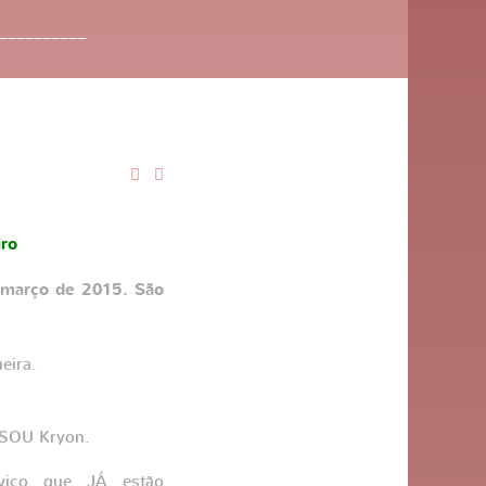
__________
iro
 março de 2015. São
eira.
 SOU Kryon.
viço que JÁ estão