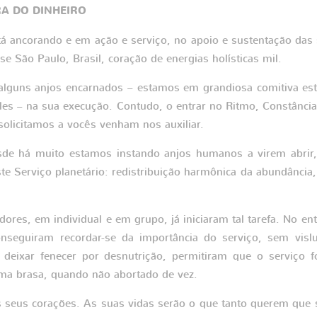
A DO DINHEIRO
stá ancorando e em ação e serviço, no apoio e sustentação da
se São Paulo, Brasil, coração de energias holísticas mil.
lguns anjos encarnados – estamos em grandiosa comitiva estre
les – na sua execução. Contudo, o entrar no Ritmo, Constância 
solicitamos a vocês venham nos auxiliar.
esde há muito estamos instando anjos humanos a virem abrir, 
te Serviço planetário: redistribuição harmônica da abundância,
ores, em individual e em grupo, já iniciaram tal tarefa. No ent
onseguiram recordar-se da importância do serviço, sem vi
 deixar fenecer por desnutrição, permitiram que o serviço f
ma brasa, quando não abortado de vez.
 seus corações. As suas vidas serão o que tanto querem que 