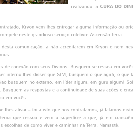
realizando: a
CURA DO DIN
ntratado, Kryon vem lhes entregar alguma informação ou ori
 compete neste grandioso serviço coletivo: Ascensão Terra.
 desta comunicação, a não acreditarem em Kryon e nem ness
ímos.
as de conexão com seus Divinos. Busquem se ressoa em você
er interno lhes disser que SIM, busquem o que agirá, o que fa
. Não busquem no externo, em líder algum, em guru algum! Sol
r. Busquem as respostas e a continuidade de suas ações e en
ino em vocês.
 lhes ativar – foi a isto que nos contratamos, já falamos dist
nterna que ressoa e vem a superfície a que, já em consciê
s escolhas de como viver e caminhar na Terra. Namastê.