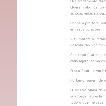
Declaradamente dize
Querem abundância e
as suas vidas na ve
Ponham pra fora, so
em seus corações.
Vislumbrem o Paraís
descobrirão: realment
Enquanto ficarem a s
cada agora, como che
O seu futuro é você 
Portanto, parem de o
O Mestre Maior de c
sua força não está n
tudo o que lhe cabe,