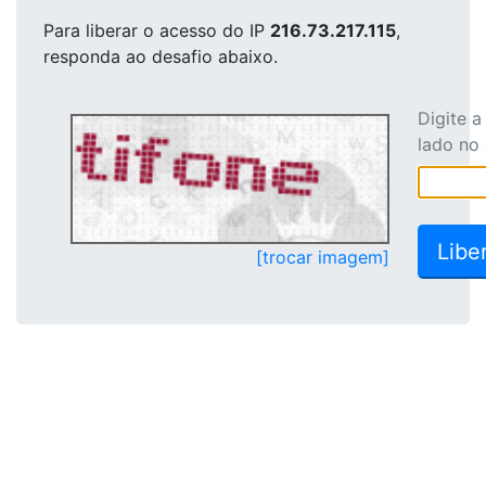
Para liberar o acesso
do IP
216.73.217.115
,
responda ao desafio abaixo.
Digite 
lado no
[trocar imagem]