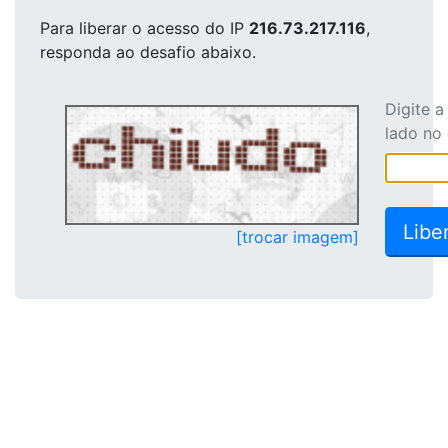
Para liberar o acesso
do IP
216.73.217.116
,
responda ao desafio abaixo.
Digite 
lado no
[trocar imagem]