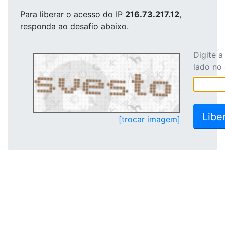
Para liberar o acesso
do IP
216.73.217.12
,
responda ao desafio abaixo.
Digite 
lado no
[trocar imagem]