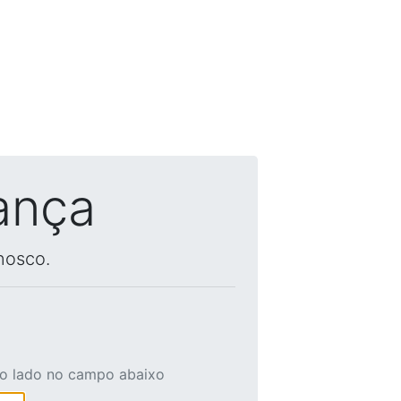
ança
nosco.
ao lado no campo abaixo