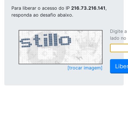
Para liberar o acesso
do IP
216.73.216.141
,
responda ao desafio abaixo.
Digite 
lado no
[trocar imagem]