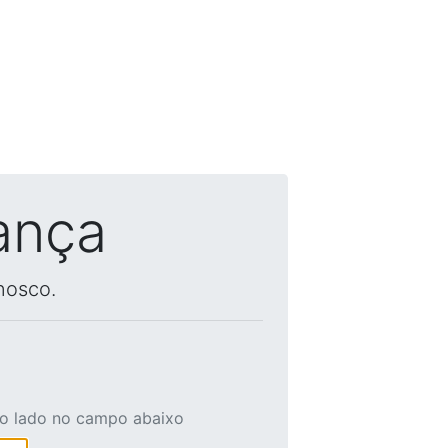
ança
nosco.
ao lado no campo abaixo