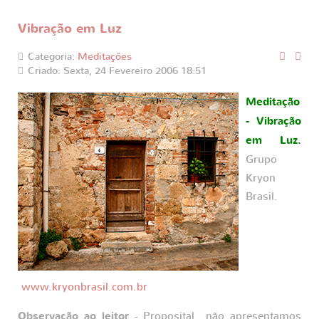
Vibração em Luz
Categoria:
Meditações
Criado: Sexta, 24 Fevereiro 2006 18:51
Meditação
- Vibração
em Luz.
Grupo
Kryon
Brasil.
www.kryonbrasil.com.br
Observação ao leitor
- Proposital não apresentamos