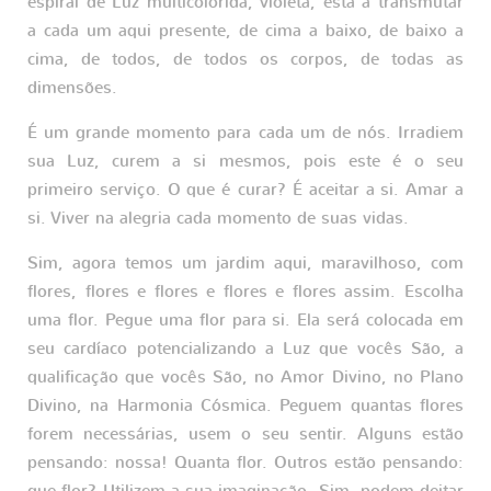
espiral de Luz multicolorida, violeta, está a transmutar
a cada um aqui presente, de cima a baixo, de baixo a
cima, de todos, de todos os corpos, de todas as
dimensões.
É um grande momento para cada um de nós. Irradiem
sua Luz, curem a si mesmos, pois este é o seu
primeiro serviço. O que é curar? É aceitar a si. Amar a
si. Viver na alegria cada momento de suas vidas.
Sim, agora temos um jardim aqui, maravilhoso, com
flores, flores e flores e flores e flores assim. Escolha
uma flor. Pegue uma flor para si. Ela será colocada em
seu cardíaco potencializando a Luz que vocês São, a
qualificação que vocês São, no Amor Divino, no Plano
Divino, na Harmonia Cósmica. Peguem quantas flores
forem necessárias, usem o seu sentir. Alguns estão
pensando: nossa! Quanta flor. Outros estão pensando:
que flor? Utilizem a sua imaginação. Sim, podem deitar