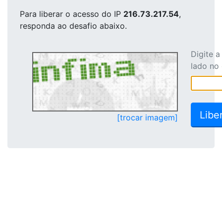
Para liberar o acesso
do IP
216.73.217.54
,
responda ao desafio abaixo.
Digite 
lado no
[trocar imagem]