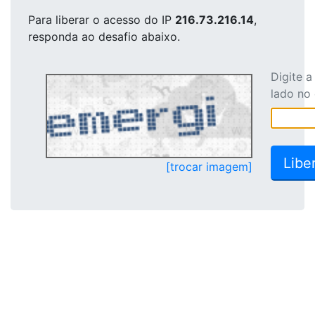
Para liberar o acesso
do IP
216.73.216.14
,
responda ao desafio abaixo.
Digite 
lado no
[trocar imagem]