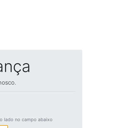
ança
nosco.
ao lado no campo abaixo