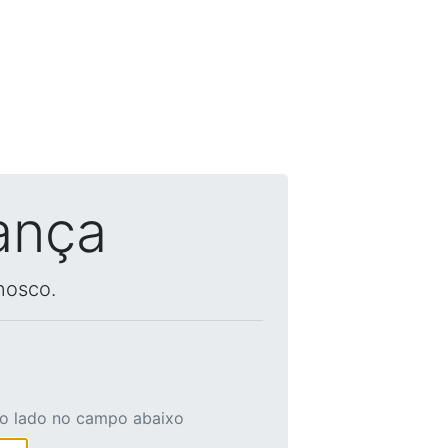
ança
nosco.
ao lado no campo abaixo