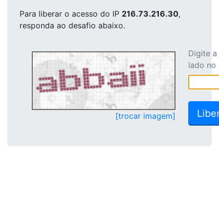
Para liberar o acesso
do IP
216.73.216.30
,
responda ao desafio abaixo.
Digite 
lado no
[trocar imagem]