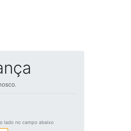
ança
nosco.
ao lado no campo abaixo