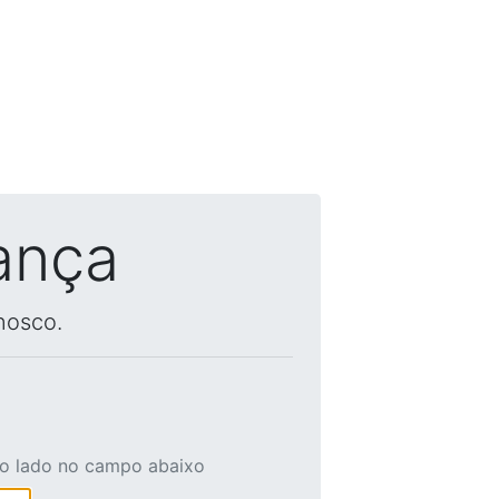
ança
nosco.
ao lado no campo abaixo