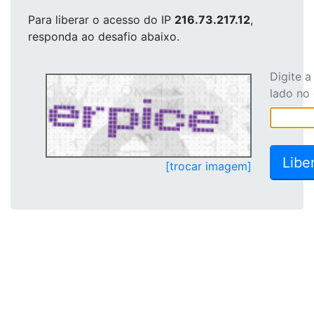
Para liberar o acesso
do IP
216.73.217.12
,
responda ao desafio abaixo.
Digite 
lado no
[trocar imagem]