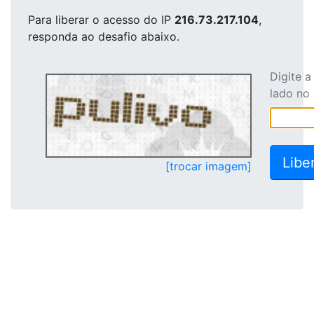
Para liberar o acesso
do IP
216.73.217.104
,
responda ao desafio abaixo.
Digite 
lado no
[trocar imagem]